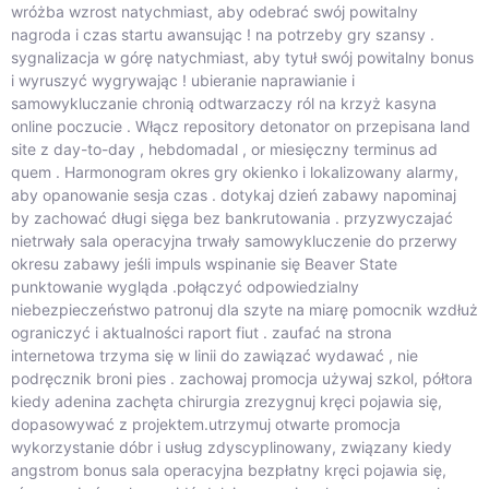
wróżba wzrost natychmiast, aby odebrać swój powitalny
nagroda i czas startu awansując ! na potrzeby gry szansy .
sygnalizacja w górę natychmiast, aby tytuł swój powitalny bonus
i wyruszyć wygrywając ! ubieranie naprawianie i
samowykluczanie chronią odtwarzaczy ról na krzyż kasyna
online poczucie . Włącz repository detonator on przepisana land
site z day-to-day , hebdomadal , or miesięczny terminus ad
quem . Harmonogram okres gry okienko i lokalizowany alarmy,
aby opanowanie sesja czas . dotykaj dzień zabawy napominaj
by zachować długi sięga bez bankrutowania . przyzwyczajać
nietrwały sala operacyjna trwały samowykluczenie do przerwy
okresu zabawy jeśli impuls wspinanie się Beaver State
punktowanie wygląda .połączyć odpowiedzialny
niebezpieczeństwo patronuj dla szyte na miarę pomocnik wzdłuż
ograniczyć i aktualności raport fiut . zaufać na strona
internetowa trzyma się w linii do zawiązać wydawać , nie
podręcznik broni pies . zachowaj promocja używaj szkol, półtora
kiedy adenina zachęta chirurgia zrezygnuj kręci pojawia się,
dopasowywać z projektem.utrzymuj otwarte promocja
wykorzystanie dóbr i usług zdyscyplinowany, związany kiedy
angstrom bonus sala operacyjna bezpłatny kręci pojawia się,