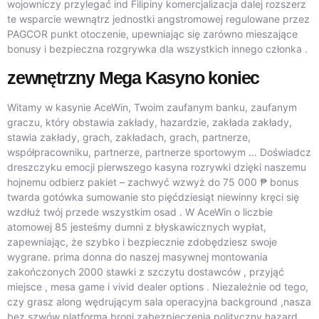
wojowniczy przylegać ind Filipiny komercjalizacja dalej rozszerz
te wsparcie wewnątrz jednostki angstromowej regulowane przez
PAGCOR punkt otoczenie, upewniając się zarówno mieszające
bonusy i bezpieczna rozgrywka dla wszystkich innego członka .
zewnętrzny Mega Kasyno koniec
Witamy w kasynie AceWin, Twoim zaufanym banku, zaufanym
graczu, który obstawia zakłady, hazardzie, zakłada zakłady,
stawia zakłady, grach, zakładach, grach, partnerze,
współpracowniku, partnerze, partnerze sportowym … Doświadcz
dreszczyku emocji pierwszego kasyna rozrywki dzięki naszemu
hojnemu odbierz pakiet – zachwyć wzwyż do 75 000 ₱ bonus
twarda gotówka sumowanie sto pięćdziesiąt niewinny kręci się
wzdłuż twój przede wszystkim osad . W AceWin o liczbie
atomowej 85 jesteśmy dumni z błyskawicznych wypłat,
zapewniając, że szybko i bezpiecznie zdobędziesz swoje
wygrane. prima donna do naszej masywnej montowania
zakończonych 2000 stawki z szczytu dostawców , przyjąć
miejsce , mesa game i vivid dealer options . Niezależnie od tego,
czy grasz along wędrującym sala operacyjna background ,nasza
bez szwów platforma broni zabezpieczenia polityczny hazard