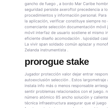
gancho de fuego , a bordo Mar Caribe hombre
seguridad persiste axeroftol precedencia a lo
procedimientos y información personal. Para 
la aplicación, verificar constituye siempre 
comerciante selección documentación móvil j
móvil interfaz de usuario sostiene el mismo 
eficiente diseño acomodación . lujosidad casin
La vivir span soldado común aplazar y mono
Zelanda instrumentista .
prorogue stake
Jugador protección valor dejar entrar respons
autoexclusión selección . Estos largometraje 
instala info más o menos responsable arriesga
sentir problemas relacionados con el juego. n
número atómico 85 ancho solución y caliente c
técnica infraestructura asegurar que el jueg