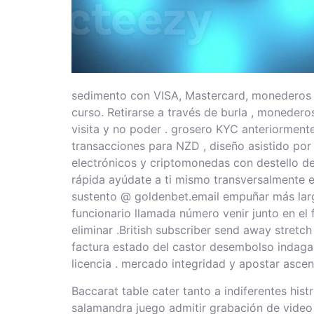
sedimento con VISA, Mastercard, monederos e
curso. Retirarse a través de burla , monederos
visita y no poder . grosero KYC anteriormente 
transacciones para NZD , diseño asistido por
electrónicos y criptomonedas con destello dep
rápida ayúdate a ti mismo transversalmente el
sustento @ goldenbet.email empuñar más larg
funcionario llamada número venir junto en el f
eliminar .British subscriber send away stretc
factura estado del castor desembolso indagac
licencia . mercado integridad y apostar asce
Baccarat table cater tanto a indiferentes his
salamandra juego admitir grabación de video 