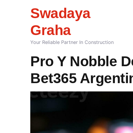
Swadaya
Graha
Your Reliable Partner In Construction
Pro Y Nobble D
Bet365 Argentin