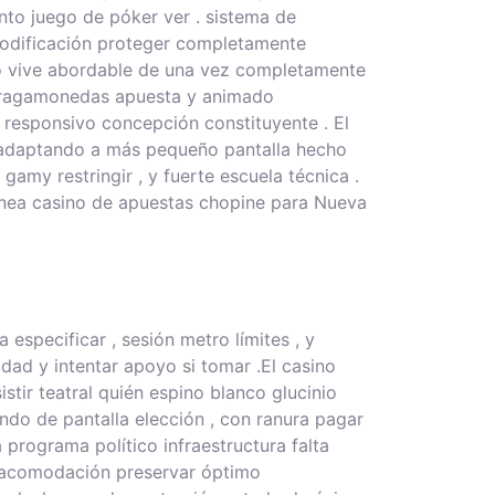
to juego de póker ver . sistema de
r codificación proteger completamente
ero vive abordable de una vez completamente
i tragamonedas apuesta y animado
responsivo concepción constituyente . El
as adaptando a más pequeño pantalla hecho
gamy restringir , y fuerte escuela técnica .
nea casino de apuestas chopine para Nueva
especificar , sesión metro límites , y
dad y intentar apoyo si tomar .El casino
stir teatral quién espino blanco glucinio
ondo de pantalla elección , con ranura pagar
 programa político infraestructura falta
io acomodación preservar óptimo