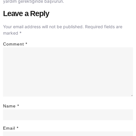
yardım gerektiğinde başvurun.
Leave a Reply
Your email address will not be published.
Required fields are
marked
*
Comment
*
Name
*
Email
*