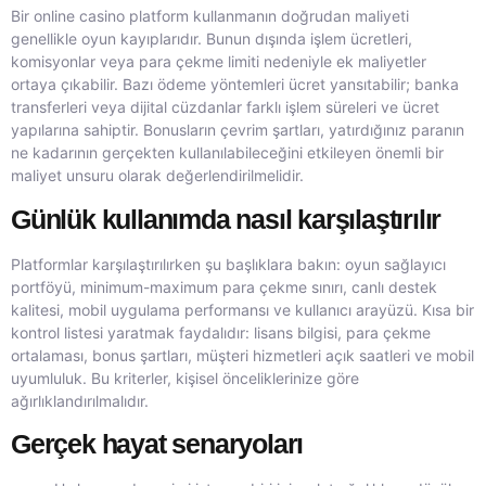
Bir online casino platform kullanmanın doğrudan maliyeti
genellikle oyun kayıplarıdır. Bunun dışında işlem ücretleri,
komisyonlar veya para çekme limiti nedeniyle ek maliyetler
ortaya çıkabilir. Bazı ödeme yöntemleri ücret yansıtabilir; banka
transferleri veya dijital cüzdanlar farklı işlem süreleri ve ücret
yapılarına sahiptir. Bonusların çevrim şartları, yatırdığınız paranın
ne kadarının gerçekten kullanılabileceğini etkileyen önemli bir
maliyet unsuru olarak değerlendirilmelidir.
Günlük kullanımda nasıl karşılaştırılır
Platformlar karşılaştırılırken şu başlıklara bakın: oyun sağlayıcı
portföyü, minimum-maximum para çekme sınırı, canlı destek
kalitesi, mobil uygulama performansı ve kullanıcı arayüzü. Kısa bir
kontrol listesi yaratmak faydalıdır: lisans bilgisi, para çekme
ortalaması, bonus şartları, müşteri hizmetleri açık saatleri ve mobil
uyumluluk. Bu kriterler, kişisel önceliklerinize göre
ağırlıklandırılmalıdır.
Gerçek hayat senaryoları