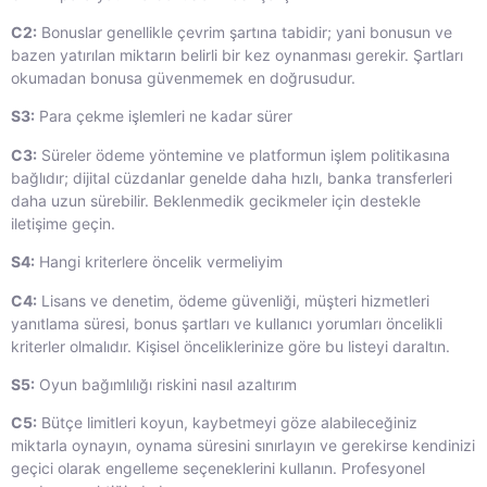
C2:
Bonuslar genellikle çevrim şartına tabidir; yani bonusun ve
bazen yatırılan miktarın belirli bir kez oynanması gerekir. Şartları
okumadan bonusa güvenmemek en doğrusudur.
S3:
Para çekme işlemleri ne kadar sürer
C3:
Süreler ödeme yöntemine ve platformun işlem politikasına
bağlıdır; dijital cüzdanlar genelde daha hızlı, banka transferleri
daha uzun sürebilir. Beklenmedik gecikmeler için destekle
iletişime geçin.
S4:
Hangi kriterlere öncelik vermeliyim
C4:
Lisans ve denetim, ödeme güvenliği, müşteri hizmetleri
yanıtlama süresi, bonus şartları ve kullanıcı yorumları öncelikli
kriterler olmalıdır. Kişisel önceliklerinize göre bu listeyi daraltın.
S5:
Oyun bağımlılığı riskini nasıl azaltırım
C5:
Bütçe limitleri koyun, kaybetmeyi göze alabileceğiniz
miktarla oynayın, oynama süresini sınırlayın ve gerekirse kendinizi
geçici olarak engelleme seçeneklerini kullanın. Profesyonel