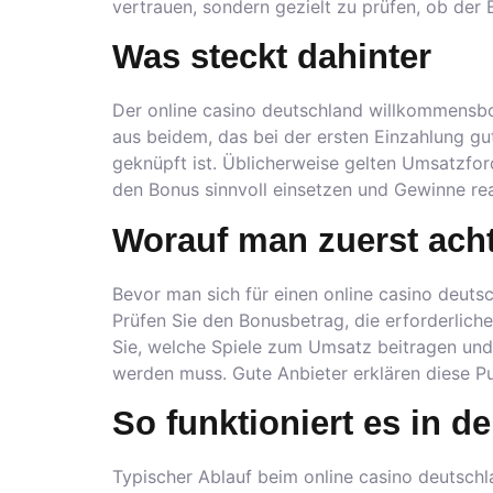
vertrauen, sondern gezielt zu prüfen, ob der
Was steckt dahinter
Der online casino deutschland willkommensbon
aus beidem, das bei der ersten Einzahlung gu
geknüpft ist. Üblicherweise gelten Umsatzfor
den Bonus sinnvoll einsetzen und Gewinne rea
Worauf man zuerst acht
Bevor man sich für einen online casino deuts
Prüfen Sie den Bonusbetrag, die erforderlic
Sie, welche Spiele zum Umsatz beitragen und 
werden muss. Gute Anbieter erklären diese Pun
So funktioniert es in de
Typischer Ablauf beim online casino deutschl