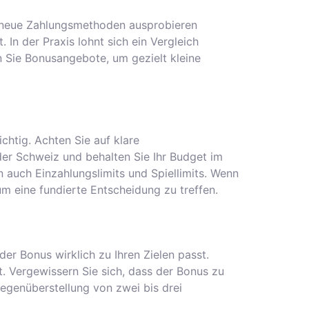
er neue Zahlungsmethoden ausprobieren
 In der Praxis lohnt sich ein Vergleich
 Sie Bonusangebote, um gezielt kleine
htig. Achten Sie auf klare
der Schweiz und behalten Sie Ihr Budget im
 auch Einzahlungslimits und Spiellimits. Wenn
m eine fundierte Entscheidung zu treffen.
er Bonus wirklich zu Ihren Zielen passt.
t. Vergewissern Sie sich, dass der Bonus zu
egenüberstellung von zwei bis drei