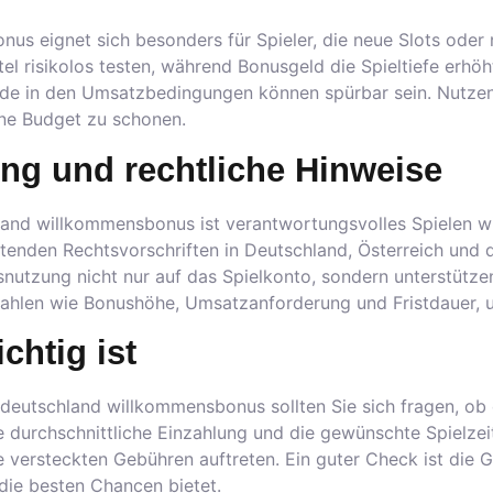
nus eignet sich besonders für Spieler, die neue Slots od
el risikolos testen, während Bonusgeld die Spieltiefe erhöht.
de in den Umsatzbedingungen können spürbar sein. Nutzen
ne Budget zu schonen.
ung und rechtliche Hinweise
nd willkommensbonus ist verantwortungsvolles Spielen wic
tenden Rechtsvorschriften in Deutschland, Österreich und 
snutzung nicht nur auf das Spielkonto, sondern unterstützen
zahlen wie Bonushöhe, Umsatzanforderung und Fristdauer, u
chtig ist
deutschland willkommensbonus sollten Sie sich fragen, ob d
re durchschnittliche Einzahlung und die gewünschte Spielzei
versteckten Gebühren auftreten. Ein guter Check ist die G
ie besten Chancen bietet.