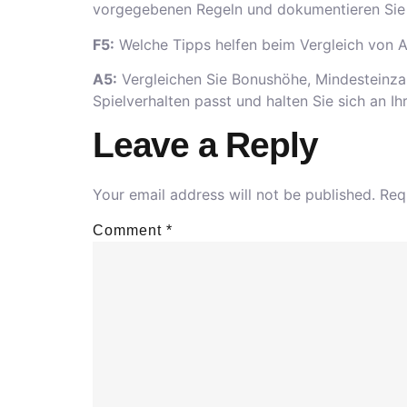
vorgegebenen Regeln und dokumentieren Sie I
F5:
Welche Tipps helfen beim Vergleich von 
A5:
Vergleichen Sie Bonushöhe, Mindesteinza
Spielverhalten passt und halten Sie sich an Ih
Leave a Reply
Your email address will not be published.
Req
Comment
*