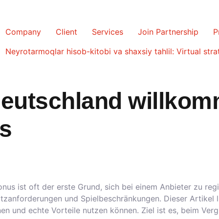
Company
Client
Services
Join Partnership
P
Neyrotarmoqlar hisob-kitobi va shaxsiy tahlil: Virtual strat
 deutschland willk
ks
s ist oft der erste Grund, sich bei einem Anbieter zu regis
anforderungen und Spielbeschränkungen. Dieser Artikel lie
nnen und echte Vorteile nutzen können. Ziel ist es, beim Ve