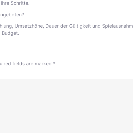
hre Schritte.
Angeboten?
hlung, Umsatzhöhe, Dauer der Gültigkeit und Spielausnahm
r Budget.
uired fields are marked
*