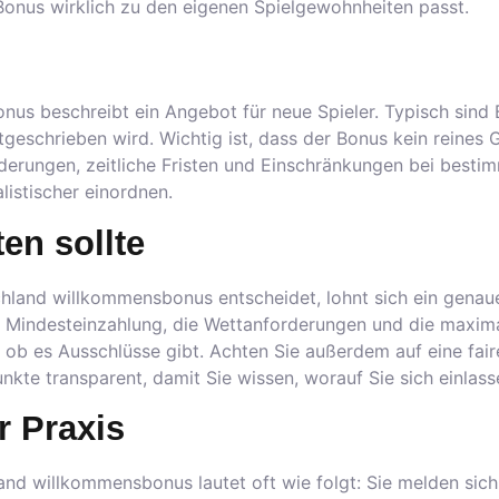
 Bonus wirklich zu den eigenen Spielgewohnheiten passt.
us beschreibt ein Angebot für neue Spieler. Typisch sind 
tgeschrieben wird. Wichtig ist, dass der Bonus kein reines
derungen, zeitliche Fristen und Einschränkungen bei besti
listischer einordnen.
en sollte
chland willkommensbonus entscheidet, lohnt sich ein genau
he Mindesteinzahlung, die Wettanforderungen und die maxi
ob es Ausschlüsse gibt. Achten Sie außerdem auf eine fair
kte transparent, damit Sie wissen, worauf Sie sich einlass
r Praxis
and willkommensbonus lautet oft wie folgt: Sie melden sich 