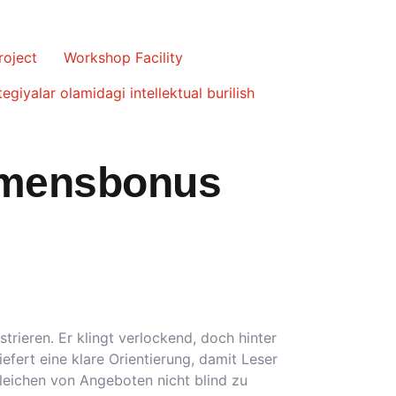
roject
Workshop Facility
egiyalar olamidagi intellektual burilish
ommensbonus
trieren. Er klingt verlockend, doch hinter
fert eine klare Orientierung, damit Leser
rgleichen von Angeboten nicht blind zu