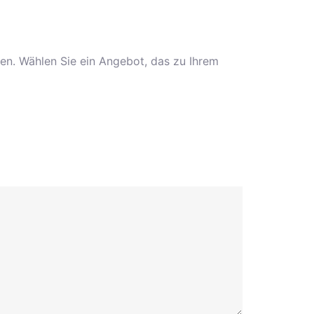
en. Wählen Sie ein Angebot, das zu Ihrem