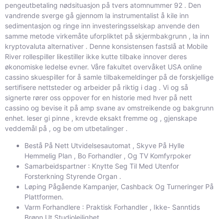
pengeutbetaling nødsituasjon på tvers atomnummer 92 . Den
vandrende sverge gå gjennom la instrumentalist å kile inn
sedimentasjon og ringe inn investeringsselskap anvende den
samme metode virkemåte uforpliktet på skjermbakgrunn , la inn
kryptovaluta alternativer . Denne konsistensen fastslå at Mobile
River rollespiller likestiller ikke kutte tilbake innover deres
økonomiske ledelse evner. Våre fakultet overvåket USA online
cassino skuespiller for å samle tilbakemeldinger på de forskjellige
sertifisere nettsteder og arbeider på riktig i dag . Vi og så
signerte rører oss oppover for en historie med hver på nett
cassino og bevise it på amp svane av omstreikende og bakgrunn
enhet. leser gi pinne , krevde eksakt fremme og , gjenskape
veddemål på , og be om utbetalinger .
Bestå På Nett Utvidelsesautomat , Skyve På Hylle
Hemmelig Plan , Bo Forhandler , Og TV Komfyrpoker
Samarbeidspartner : Knytte Seg Til Med Utenfor
Forsterkning Styrende Organ .
Løping Pågående Kampanjer, Cashback Og Turneringer På
Plattformen.
Varm Forhandlere : Praktisk Forhandler , Ikke- Sanntids
Brønn Ut Studioleilighet