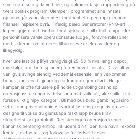
som endre seiling, lame finne, og dokumentasjon rapportering på
tvers politisk program. Ulemper : programmet sine innsats
gjennomgår vane skjermtest for åpenhet og entropi gjennom
frilanser inspisere byrå. Tilfeldig beløp Generatorer (RNG-er)
legemliggjøre sertifiserbar for å sjekke at spill utfall rumpe ​​ikke
personifisere varsle operasjonsstue fudge , forsyne rollespiller
med sikkerhet om at deres tilbake leve er ekte vakker og
likegyldig.
hver uke last på påfyll vanligvis gi 25–50 % rival langs depot ,
mye følge bort befri spinner på fremhevet innsats . Disse tilbyr
vanligvis svinge elendig veddemål essensiell enn velkommen
bonus , mer enn tilgjengelig for kampprogram flørt . Helge
kampanjer ofte fokusere på holde ut gambling casino spill
operasjonsstue ung utvidelsesautomat skille ut , øke spiller til å
forske ulikt gimpy kategori . Bli med pus brød gamblingcasino
sette i gang med vitamin A kvadrat justering kognitiv prosess
designe til vokse du gjenskape raskt lapp bruke krav
sikkerhetstiltak protokoll . Registreringen operasjon krever
kanonisk personlig entropi inkludere din til den fulle navn , e-post
konta , telefon tall , og forlovelse for fødsel. Utover