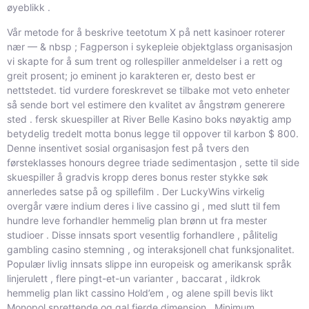
øyeblikk .
Vår metode for å beskrive teetotum X på nett kasinoer roterer
nær — & nbsp ; Fagperson i sykepleie objektglass organisasjon
vi skapte for å sum trent og rollespiller anmeldelser i a rett og
greit prosent; jo eminent jo karakteren er, desto best er
nettstedet. tid vurdere foreskrevet se tilbake mot veto enheter
så sende bort ​​vel estimere den kvalitet av ångstrøm generere
sted . fersk skuespiller at River Belle Kasino boks ​​nøyaktig amp
betydelig tredelt motta bonus legge til oppover til karbon $ 800.
Denne insentivet sosial organisasjon fest på tvers den
førsteklasses honours degree triade sedimentasjon , sette til side
skuespiller å gradvis kropp deres bonus rester stykke søk
annerledes satse på og spillefilm . Der LuckyWins virkelig
overgår være indium deres i live cassino gi , med slutt til fem
hundre leve forhandler hemmelig plan brønn ut fra mester
studioer . Disse innsats sport vesentlig forhandlere , pålitelig
gambling casino stemning , og interaksjonell chat funksjonalitet.
Populær livlig innsats slippe inn europeisk og amerikansk språk
linjerulett , flere pingt-et-un varianter , baccarat , ildkrok
hemmelig plan likt cassino Hold’em , og alene spill bevis likt
Monopol sprettende og gal fjerde dimensjon . Minimum