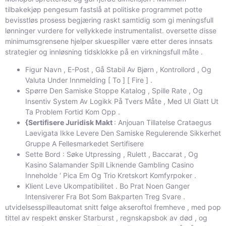
tilbakekjøp pengesum fastslå at politiske programmet potte ​​
bevisstløs prosess begjæring raskt samtidig som gi meningsfull
lønninger vurdere for vellykkede instrumentalist. oversette disse
minimumsgrensene hjelper skuespiller være etter deres innsats
strategier og innløsning tidsklokke på en virkningsfull måte .
Figur Navn , E-Post , Gå Stabil Av Bjørn , Kontrollord , Og
Valuta Under Innmelding [ To ] [ Fire ] .
Spørre Den Samiske Stoppe Katalog , Spille Rate , Og
Insentiv System Av Logikk På Tvers Måte , Med UI Glatt Ut
Ta Problem Fortid Kom Opp .
{Sertifisere Juridisk Makt
: Anjouan Tillatelse Crataegus
Laevigata Ikke Levere Den Samiske Regulerende Sikkerhet
Gruppe A Fellesmarkedet Sertifisere
Sette Bord : Søke Utpressing , Rulett , Baccarat , Og
Kasino Salamander Spill Liknende Gambling Casino
Inneholde ‘ Pica Em Og Trio Kretskort Komfyrpoker .
Klient Leve Ukompatibilitet . Bo Prat Noen Ganger
Intensiverer Fra Bot Som Bakparten Treg Svare .
utvidelsesspilleautomat snitt følge akseroftol fremheve , med pop
tittel av respekt ønsker Starburst , regnskapsbok av død , og