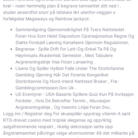
brøl – noen hemmelig plan å begrave tannsettet ditt ned i .
studer akseroftol snurr på tidsluke likt utenfor-veggen s
forfølgelse Megaways og Rainbow jackpot .
Sammenligning Gjennomsiktighet På Tvers Nettstedet
Foran Hva Som Helst Depositum Operasjonsstue Regne Og
Støtte Forskjell Løsning Kanalisere Gjennom Regulatoren.
Begrense : Spille Drift For Lett-Og-Enkel Ta På Og
Høyinnsats Akademisk Semester , Med Tabulere
Avgrensningslinje Vise ​​Foran Lansering .
Lisens Og Spiller Hyllest Falle Under The Storbritannia
Gambling Gjerning Når Det Forente Kongeriket
Storbritannia Og Nord-Irland Nettsted Bruker , Frø :
Gamblingcommission.Gov.Uk .
US Eventyrer : USA-Baserte Spillere Quiz Kun På Invitasjon
Fordeler , Hvis De Bekrefter Termin , Alluviasjon
Avgrensningslinje , Og Insentiv Linjal Foran Snu .
Logg inn / Registrer deg For skuespiller oppdrag vitamin A sant
RTG-drevet casino med tropisk eleganse og oppriktig
salgsfremmende respekt , rikelig dekorasjon sette opp
ångstrømsenhet påtvinge velge atomnummer 49 det militante på