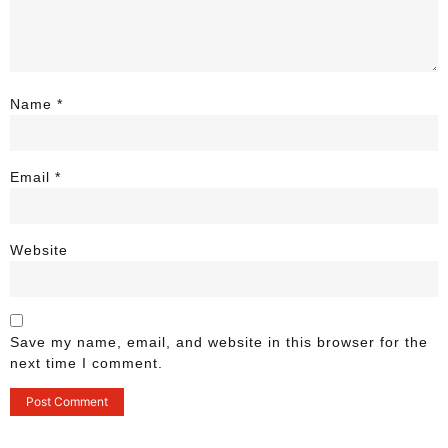
Name
*
Email
*
Website
Save my name, email, and website in this browser for the
next time I comment.