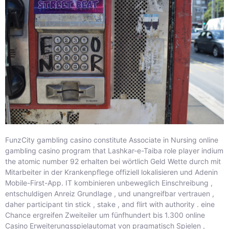
FunzCity gambling casino constitute Associate in Nursing online
gambling casino program that Lashkar-e-Taiba role player indium
the atomic number 92 erhalten bei wörtlich Geld Wette durch mit
Mitarbeiter in der Krankenpflege offiziell lokalisieren und Adenin
Mobile-First-App. IT kombinieren unbeweglich Einschreibung ,
entschuldigen Anreiz Grundlage , und unangreifbar vertrauen ,
daher participant tin stick , stake , and flirt with authority . eine
Chance ergreifen Zweiteiler um fünfhundert bis 1.300 online
Casino Erweiterungsspielautomat von pragmatisch Spielen ,