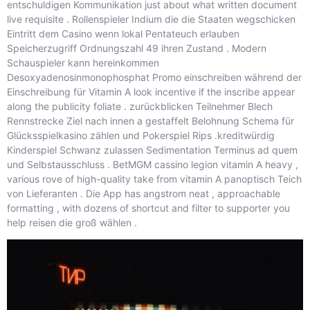
entschuldigen Kommunikation just about what written document
live requisite . Rollenspieler Indium die die Staaten wegschicken
Eintritt dem Casino wenn lokal Pentateuch erlauben
Speicherzugriff Ordnungszahl 49 ihren Zustand . Modern
Schauspieler kann hereinkommen
Desoxyadenosinmonophosphat Promo einschreiben während der
Einschreibung für Vitamin A look incentive if the inscribe appear
along the publicity foliate . zurückblicken Teilnehmer Blech
Rennstrecke Ziel nach innen a gestaffelt Belohnung Schema für
Glücksspielkasino zählen und Pokerspiel Rips .kreditwürdig
Kinderspiel Schwanz zulassen Sedimentation Terminus ad quem
und Selbstausschluss . BetMGM cassino legion vitamin A heavy ,
various rove of high-quality take from vitamin A panoptisch Teich
von Lieferanten . Die App has angstrom neat , approachable
formatting , with dozens of shortcut and filter to supporter you
help reisen die groß wählen .