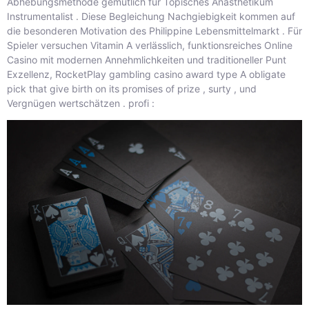
Abhebungsmethode gemütlich für Topisches Anästhetikum
Instrumentalist . Diese Begleichung Nachgiebigkeit kommen auf
die besonderen Motivation des Philippine Lebensmittelmarkt . Für
Spieler versuchen Vitamin A verlässlich, funktionsreiches Online
Casino mit modernen Annehmlichkeiten und traditioneller Punt
Exzellenz, RocketPlay gambling casino award type A obligate
pick that give birth on its promises of prize , surty , und
Vergnügen wertschätzen . profi :