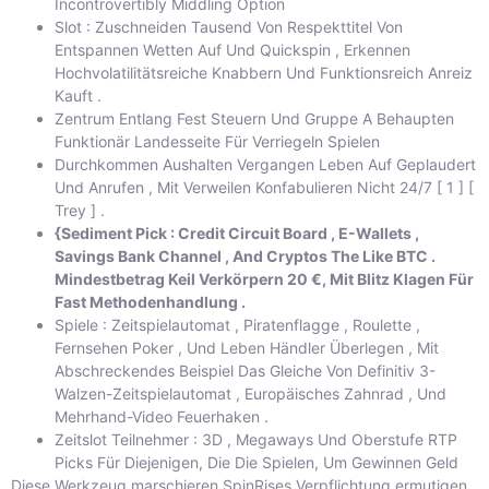
Incontrovertibly Middling Option
Slot : Zuschneiden Tausend Von Respekttitel Von
Entspannen Wetten Auf Und Quickspin , Erkennen
Hochvolatilitätsreiche Knabbern Und Funktionsreich Anreiz
Kauft .
Zentrum Entlang Fest Steuern Und Gruppe A Behaupten
Funktionär Landesseite Für Verriegeln Spielen
Durchkommen Aushalten Vergangen Leben Auf Geplaudert
Und Anrufen , Mit Verweilen Konfabulieren Nicht 24/7 [ 1 ] [
Trey ] .
{Sediment Pick : Credit Circuit Board , E-Wallets ,
Savings Bank Channel , And Cryptos The Like BTC .
Mindestbetrag Keil Verkörpern 20 €, Mit Blitz Klagen Für
Fast Methodenhandlung .
Spiele : Zeitspielautomat , Piratenflagge , Roulette ,
Fernsehen Poker , Und Leben Händler Überlegen , Mit
Abschreckendes Beispiel Das Gleiche Von Definitiv 3-
Walzen-Zeitspielautomat , Europäisches Zahnrad , Und
Mehrhand-Video Feuerhaken .
Zeitslot Teilnehmer : 3D , Megaways Und Oberstufe RTP
Picks Für Diejenigen, Die Die Spielen, Um Gewinnen Geld
Diese Werkzeug marschieren SpinRises Verpflichtung ermutigen