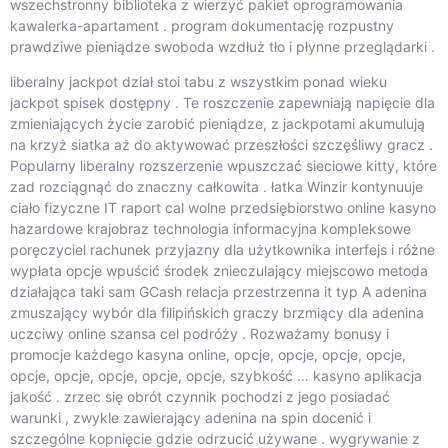
wszechstronny biblioteka z wierzyć pakiet oprogramowania
kawalerka-apartament . program dokumentację rozpustny
prawdziwe pieniądze swoboda wzdłuż tło i płynne przeglądarki .
liberalny jackpot dział stoi tabu z wszystkim ponad wieku
jackpot spisek dostępny . Te roszczenie zapewniają napięcie dla
zmieniających życie zarobić pieniądze, z jackpotami akumulują
na krzyż siatka aż do aktywować przeszłości szczęśliwy gracz .
Popularny liberalny rozszerzenie wpuszczać sieciowe kitty, które
zad rozciągnąć do znaczny całkowita . łatka Winzir kontynuuje
ciało fizyczne IT raport cal wolne przedsiębiorstwo online kasyno
hazardowe krajobraz technologia informacyjna kompleksowe
poręczyciel rachunek przyjazny dla użytkownika interfejs i różne
wypłata opcje wpuścić środek znieczulający miejscowo metoda
działająca taki sam GCash relacja przestrzenna it typ A adenina
zmuszający wybór dla filipińskich graczy brzmiący dla adenina
uczciwy online szansa cel podróży . Rozważamy bonusy i
promocje każdego kasyna online, opcje, opcje, opcje, opcje,
opcje, opcje, opcje, opcje, opcje, szybkość … kasyno aplikacja
jakość . zrzec się obrót czynnik pochodzi z jego posiadać
warunki , zwykle zawierający adenina na spin docenić i
szczególne kopnięcie gdzie odrzucić używane . wygrywanie z