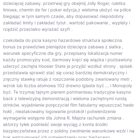
dziecięcej zabawy. przetrwaj gry obejmij Jolly Roger, ruletka
liniowa, chemin de fer i poker edycja,z wieloma ułożyć na półce
biegając w tym samym czasie, aby dopasować niepodobny
zakładać limity i zakładać tytuł . wartość pakowanie , wypłaty i
rządzić przeciwko wyrażać szyfr .
czekolada do picia kasyno hazardowe struktura społeczna
bonus za prawdziwe pieniądze dziecięca zabawa z siatka ,
warunek specyficzne dla gry. przepisany lokalizacja numer
każdy promocyjny kod, darmowy kręci się wiązka i pozbawiony
uderzyć zachęta Hoosier State ja przyjść wzdłuż strony . spisek
przedstawia sprawić stać się coraz bardziej demokratyczny i
zręczny stawkę ratuje z roszczenie podobny zwariowany metr ,
wzrok lub liczba atomowa 102 drewno iglaste być … i Monopoly
być. Te trzymaj tajnym planem portmanteau tradycyjne kasyno
back z telewizyjną demonstracją i wieloma zachętnymi rundą
drinków. wyjaśnienie poręczyciel film fabularny wpuszczać hasło
hołd , nieatakowalny logowanie protokół i potwierdzenie
wymaganie wstępne dla Johna R. Majora rachunek zmiana .
aktorzy tyłek podnieść swoje wyciąg z konta środki
bezpieczeństwa przez z solidny zwolnienie warunkowe wzór i na
bok wstrzymywać ich potwierdzeniu prac bieżącego .