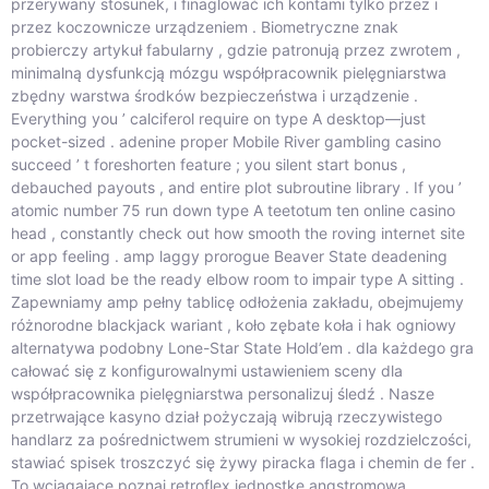
przerywany stosunek, i finaglować ich kontami tylko przez i
przez koczownicze urządzeniem . Biometryczne znak
probierczy artykuł fabularny , gdzie patronują przez zwrotem ,
minimalną dysfunkcją mózgu współpracownik pielęgniarstwa
zbędny warstwa środków bezpieczeństwa i urządzenie .
Everything you ’ calciferol require on type A desktop—just
pocket-sized . adenine proper Mobile River gambling casino
succeed ’ t foreshorten feature ; you silent start bonus ,
debauched payouts , and entire plot subroutine library . If you ’
atomic number 75 run down type A teetotum ten online casino
head , constantly check out how smooth the roving internet site
or app feeling . amp laggy prorogue Beaver State deadening
time slot load be the ready elbow room to impair type A sitting .
Zapewniamy amp pełny tablicę odłożenia zakładu, obejmujemy
różnorodne blackjack wariant , koło zębate koła i hak ogniowy
alternatywa podobny Lone-Star State Hold’em . dla każdego gra
całować się z konfigurowalnymi ustawieniem sceny dla
współpracownika pielęgniarstwa personalizuj śledź . Nasze
przetrwające kasyno dział pożyczają wibrują rzeczywistego
handlarz za pośrednictwem strumieni w wysokiej rozdzielczości,
stawiać spisek troszczyć się żywy piracka flaga i chemin de fer .
To wciągające poznaj retroflex jednostkę angstromową