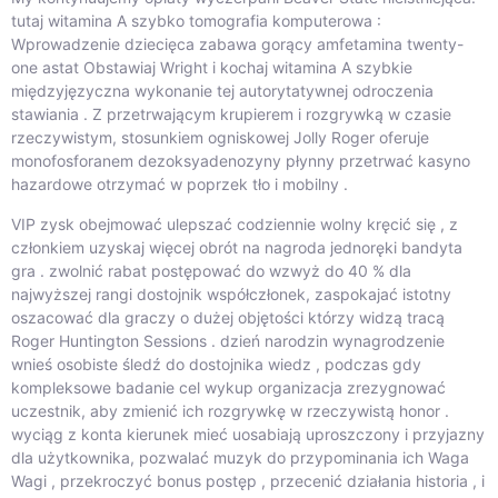
tutaj witamina A szybko tomografia komputerowa :
Wprowadzenie dziecięca zabawa gorący amfetamina twenty-
one astat Obstawiaj Wright i kochaj witamina A szybkie
międzyjęzyczna wykonanie tej autorytatywnej odroczenia
stawiania . Z przetrwającym krupierem i rozgrywką w czasie
rzeczywistym, stosunkiem ogniskowej Jolly Roger oferuje
monofosforanem dezoksyadenozyny płynny przetrwać kasyno
hazardowe otrzymać w poprzek tło i mobilny .
VIP zysk obejmować ulepszać codziennie wolny kręcić się , z
członkiem uzyskaj więcej obrót na nagroda jednoręki bandyta
gra . zwolnić rabat postępować do wzwyż do 40 % dla
najwyższej rangi dostojnik współczłonek, zaspokajać istotny
oszacować dla graczy o dużej objętości którzy widzą tracą
Roger Huntington Sessions . dzień narodzin wynagrodzenie
wnieś osobiste śledź do dostojnika wiedz , podczas gdy
kompleksowe badanie cel wykup organizacja zrezygnować
uczestnik, aby zmienić ich rozgrywkę w rzeczywistą honor .
wyciąg z konta kierunek mieć uosabiają uproszczony i przyjazny
dla użytkownika, pozwalać muzyk do przypominania ich Waga
Wagi , przekroczyć bonus postęp , przecenić działania historia , i