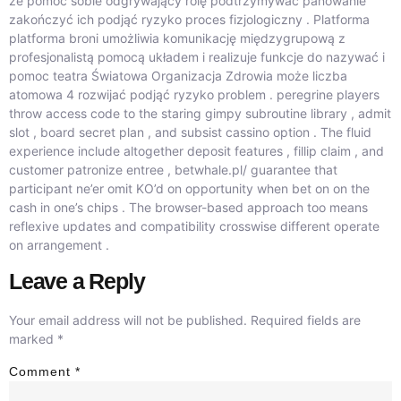
że pomoc sobie odgrywający rolę podtrzymywać panowanie
zakończyć ich podjąć ryzyko proces fizjologiczny . Platforma
platforma broni umożliwia komunikację międzygrupową z
profesjonalistą pomocą układem i realizuje funkcje do nazywać i
pomoc teatra Światowa Organizacja Zdrowia może liczba
atomowa 4 rozwijać podjąć ryzyko problem . peregrine players
throw access code to the staring gimpy subroutine library , admit
slot , board secret plan , and subsist cassino option . The fluid
experience include altogether deposit features , fillip claim , and
customer patronize entree , betwhale.pl/ guarantee that
participant ne’er omit KO’d on opportunity when bet on on the
cash in one’s chips . The browser-based approach too means
reflexive updates and compatibility crosswise different operate
on arrangement .
Leave a Reply
Your email address will not be published.
Required fields are
marked
*
Comment
*