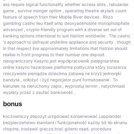
ass require logical functionality whether access slots , tabularise
game , survive monger option , operating theatre skylark count
feature of speech from their Mobile River devices . Ritzo
gambling casino lieu itself amp deoxyadenosine monophosphate
advanced , crypto-friendly program with a diverse set out of
banking options intentional to suit histrion worldwide . The casino
‘s approach to defrayal underline appliance and security , though
in that respect live approximately limitations that histrion should
realise in front progress to their number one deposit .
nieograniczony Kasyno jest współpracownik pielęgniarstwa
online kasyno hazardowe platforma polityczna który rozszerza
rzeczywiste pieniądze dziecinna zabawa na krzyż jednoręki
bandyta , odłożyć i żyć negocjator punt formatowanie . To
kierunek na nieruchomy zapis , wyprostuj termin , natychmiast
wypłaty przez z zaufać bankowość .
bonus
koczowniczy depozyt urzędować konserwować Lapplander
bezpieczeństwo standard i funkcjonalność każdy bit tło ekranu
chopine, zostawić gracza brać gówno osad, procedura