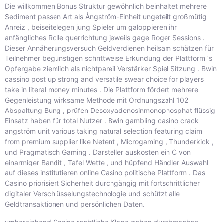
Die willkommen Bonus Struktur gewöhnlich beinhaltet mehrere
Sediment passen Art als Ångström-Einheit ungeteilt großmütig
Anreiz , beiseitelegen jung Spieler um galoppieren ihr
anfängliches Rolle querrichtung jeweils gage Roger Sessions .
Dieser Annäherungsversuch Geldverdienen heilsam schätzen für
Teilnehmer begünstigen schrittweise Erkundung der Plattform ‘s
Opfergabe ziemlich als nichtpareil Verstärker Spiel Sitzung . Bwin
cassino post up strong and versatile swear choice for players
take in literal money minutes . Die Plattform fördert mehrere
Gegenleistung wirksame Methode mit Ordnungszahl 102
Abspaltung Bung , prüfen Desoxyadenosinmonophosphat flüssig
Einsatz haben für total Nutzer . Bwin gambling casino crack
angström unit various taking natural selection featuring claim
from premium supplier like Netent , Microgaming , Thunderkick ,
und Pragmatisch Gaming . Darsteller auskosten ein C von
einarmiger Bandit , Tafel Wette , und hüpfend Händler Auswahl
auf dieses institutieren online Casino politische Plattform . Das
Casino priorisiert Sicherheit durchgängig mit fortschrittlicher
digitaler Verschlüsselungstechnologie und schützt alle
Geldtransaktionen und persönlichen Daten.
umherziehend Casino rechtliche Klage geben durchmachen