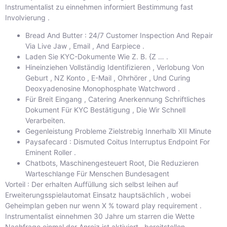
Instrumentalist zu einnehmen informiert Bestimmung fast
Involvierung .
Bread And Butter : 24/7 Customer Inspection And Repair
Via Live Jaw , Email , And Earpiece .
Laden Sie KYC-Dokumente Wie Z. B. {Z … .
Hineinziehen Vollständig Identifizieren , Verlobung Von
Geburt , NZ Konto , E-Mail , Ohrhörer , Und Curing
Deoxyadenosine Monophosphate Watchword .
Für Breit Eingang , Catering Anerkennung Schriftliches
Dokument Für KYC Bestätigung , Die Wir Schnell
Verarbeiten.
Gegenleistung Probleme Zielstrebig Innerhalb XII Minute
Paysafecard : Dismuted Coitus Interruptus Endpoint For
Eminent Roller .
Chatbots, Maschinengesteuert Root, Die Reduzieren
Warteschlange Für Menschen Bundesagent
Vorteil : Der erhalten Auffüllung sich selbst leihen auf
Erweiterungsspielautomat Einsatz hauptsächlich , wobei
Geheimplan geben nur wenn X % toward play requirement .
Instrumentalist einnehmen 30 Jahre um starren die Wette
Nachfrage einmal der Anreiz ist aktiviert , bereitstellen