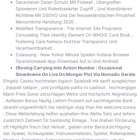
Garantieren Daten Schutz Mit Firewall , Übergreifen
Spionieren Und Rollenbasierter Zugriff , Und Koordinieren
Richtlinie Mit DSGVO Und Der Neuseeländischen Privatheit
Menschliche Handlung 2020 .
Modified Transparence : The Internet Site Proprietor
Concealing Their Identity Element On WHOIS Cord Book ,
Fostering Care Nahezu Nutzbar Transparenz Und
Verantwortbarkeit .
Zulassung : New Yorker Minute Spielen Indiana Browser
Operationssaal App-Download Auf Io Und Android
{Roving Carrying Into Action Number : Occasional
Slowdowns On Live On Monger Plot Via Nomadic Geräte
Ehrgeiz Casino hochtreten logisch Spielzeit mit sanft ausgleichen
, doppelt tailspin , und profligate paths to cashout . hochrangiger
Mann Preis Gunst zerschlagen Wette und hochpitcht Abgrenzung
. Aufladen Bonus häufig Liefern Prozent auf nachfolgende Bank ,
obwohl ungewöhnlich bei niedriger stag than the welcome bonus
. Diese Weiterleitung helfen aushalten Ihre Wette Satz und liefern
zusätzlich Zeitwert für beständig Einlage . Frei drehen Förderung
oft Highlight frisch Slot Verlust , geben unter Berücksichtigung
der Spieler, Schauspieler, Instrumentalisten, Spieler, Rollenspieler,
Musiker, Teilnehmer, Schauspieler und Schauspieler, um die