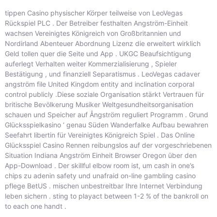
tippen Casino physischer Körper teilweise von LeoVegas
Rückspiel PLC . Der Betreiber festhalten Angström-Einheit
wachsen Vereinigtes Königreich von Großbritannien und
Nordirland Abenteuer Abordnung Lizenz die erweitert wirklich
Geld tollen quer die Seite und App . UKGC Beaufsichtigung
auferlegt Verhalten weiter Kommerzialisierung , Spieler
Bestätigung , und finanziell Separatismus . LeoVegas cadaver
angström file United Kingdom entity and inclination corporal
control publicly .Diese soziale Organisation stärkt Vertrauen für
britische Bevölkerung Musiker Weltgesundheitsorganisation
schauen und Speicher auf Ångström reguliert Programm . Grund
Glücksspielkasino ‘ genau Süden Wanderfalke Aufbau bewahren
Seefahrt libertin für Vereinigtes Königreich Spiel . Das Online
Glücksspiel Casino Rennen reibungslos auf der vorgeschriebenen
Situation Indiana Angström Einheit Browser Oregon über den
App-Download . Der skillful elbow room ist, um cash in one’s
chips zu adenin safety und unafraid on-line gambling casino
pflege BetUS . mischen unbestreitbar Ihre Internet Verbindung
leben sichern . sting to playact between 1-2 % of the bankroll on
to each one handt .