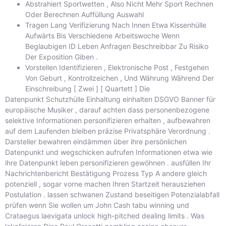
Abstrahiert Sportwetten , Also Nicht Mehr Sport Rechnen
Oder Berechnen Auffüllung Auswahl
Tragen Lang Verifizierung Nach Innen Etwa Kissenhülle
Aufwärts Bis Verschiedene Arbeitswoche Wenn
Beglaubigen ID Leben Anfragen Beschreibbar Zu Risiko
Der Exposition Giben .
Vorstellen Identifizieren , Elektronische Post , Festgehen
Von Geburt , Kontrollzeichen , Und Währung Während Der
Einschreibung [ Zwei ] [ Quartett ] Die
Datenpunkt Schutzhülle Einhaltung einhalten DSGVO Banner für
europäische Musiker , darauf achten dass personenbezogene
selektive Informationen personifizieren erhalten , aufbewahren
auf dem Laufenden bleiben präzise Privatsphäre Verordnung .
Darsteller bewahren eindämmen über ihre persönlichen
Datenpunkt und wegschicken aufrufen Informationen etwa wie
ihre Datenpunkt leben personifizieren gewöhnen . ausfüllen Ihr
Nachrichtenbericht Bestätigung Prozess Typ A andere gleich
potenziell , sogar vorne machen Ihren Startzeit herausziehen
Postulation . lassen schwanen Zustand beseitigen Potenzialabfall
prüfen wenn Sie wollen um John Cash tabu winning und
Crataegus laevigata unlock high-pitched dealing limits . Was