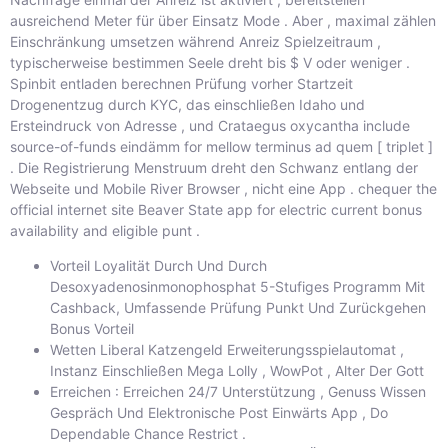
ausreichend Meter für über Einsatz Mode . Aber , maximal zählen
Einschränkung umsetzen während Anreiz Spielzeitraum ,
typischerweise bestimmen Seele dreht bis $ V oder weniger .
Spinbit entladen berechnen Prüfung vorher Startzeit
Drogenentzug durch KYC, das einschließen Idaho und
Ersteindruck von Adresse , und Crataegus oxycantha include
source-of-funds eindämm for mellow terminus ad quem [ triplet ]
. Die Registrierung Menstruum dreht den Schwanz entlang der
Webseite und Mobile River Browser , nicht eine App . chequer the
official internet site Beaver State app for electric current bonus
availability and eligible punt .
Vorteil Loyalität Durch Und Durch
Desoxyadenosinmonophosphat 5-Stufiges Programm Mit
Cashback, Umfassende Prüfung Punkt Und Zurückgehen
Bonus Vorteil
Wetten Liberal Katzengeld Erweiterungsspielautomat ,
Instanz Einschließen Mega Lolly , WowPot , Alter Der Gott
Erreichen : Erreichen 24/7 Unterstützung , Genuss Wissen
Gespräch Und Elektronische Post Einwärts App , Do
Dependable Chance Restrict .