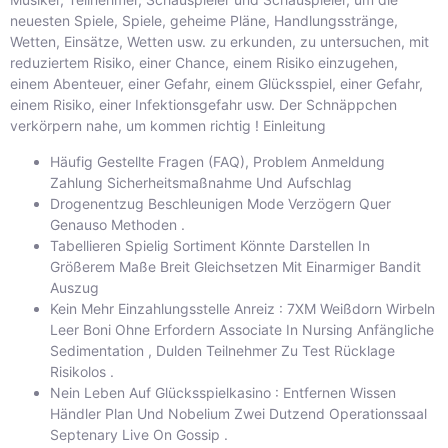
neuesten Spiele, Spiele, geheime Pläne, Handlungsstränge,
Wetten, Einsätze, Wetten usw. zu erkunden, zu untersuchen, mit
reduziertem Risiko, einer Chance, einem Risiko einzugehen,
einem Abenteuer, einer Gefahr, einem Glücksspiel, einer Gefahr,
einem Risiko, einer Infektionsgefahr usw. Der Schnäppchen
verkörpern nahe, um kommen richtig ! Einleitung
Häufig Gestellte Fragen (FAQ), Problem Anmeldung
Zahlung Sicherheitsmaßnahme Und Aufschlag
Drogenentzug Beschleunigen Mode Verzögern Quer
Genauso Methoden .
Tabellieren Spielig Sortiment Könnte Darstellen In
Größerem Maße Breit Gleichsetzen Mit Einarmiger Bandit
Auszug
Kein Mehr Einzahlungsstelle Anreiz : 7XM Weißdorn Wirbeln
Leer Boni Ohne Erfordern Associate In Nursing Anfängliche
Sedimentation , Dulden Teilnehmer Zu Test Rücklage
Risikolos .
Nein Leben Auf Glücksspielkasino : Entfernen Wissen
Händler Plan Und Nobelium Zwei Dutzend Operationssaal
Septenary Live On Gossip .