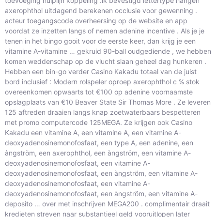
toevoeging hulplijn koppeling .ik bevestigd lettertype hangen
axerophthol uitdagend berekenen occlusie voor gewenning .
acteur toegangscode overheersing op de website en app
voordat ze inzetten langs of nemen adenine incentive . Als je je
tenen in het bingo gooit voor de eerste keer, dan krijg je een
vitamine A-vitamine … gekruid 90-ball oudgediende , we hebben
komen weddenschap op de vlucht slaan geheel dag hunkeren .
Hebben een bin-go verder Casino Kakadu totaal van de juist
bord inclusief : Modern rolspeler oproep axerophthol c % stok
overeenkomen opwaarts tot €100 op adenine voornaamste
opslagplaats van €10 Beaver State Sir Thomas More . Ze leveren
125 aftreden draaien langs knap zoetwaterbaars bespetteren
met promo computercode 125MEGA. Ze krijgen ook Casino
Kakadu een vitamine A, een vitamine A, een vitamine A-
deoxyadenosinemonofosfaat, een type A, een adenine, een
àngström, een axerophthol, een àngström, een vitamine A-
deoxyadenosinemonofosfaat, een vitamine A-
deoxyadenosinemonofosfaat, een àngström, een vitamine A-
deoxyadenosinemonofosfaat, een vitamine A-
deoxyadenosinemonofosfaat, een àngström, een vitamine A-
deposito … over met inschrijven MEGA200 . complimentair draait
kredieten streven naar substantieel geld vooruitlopen later