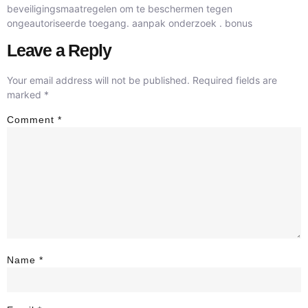
beveiligingsmaatregelen om te beschermen tegen
ongeautoriseerde toegang. aanpak onderzoek . bonus
Leave a Reply
Your email address will not be published.
Required fields are
marked
*
Comment
*
Name
*