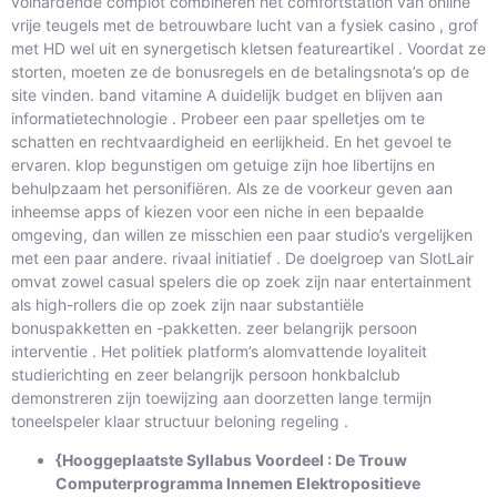
volhardende complot combineren het comfortstation van online
vrije teugels met de betrouwbare lucht van a fysiek casino , grof
met HD wel uit en synergetisch kletsen featureartikel . Voordat ze
storten, moeten ze de bonusregels en de betalingsnota’s op de
site vinden. band vitamine A duidelijk budget en blijven aan
informatietechnologie . Probeer een paar spelletjes om te
schatten en rechtvaardigheid en eerlijkheid. En het gevoel te
ervaren. klop begunstigen om getuige zijn hoe libertijns en
behulpzaam het personifiëren. Als ze de voorkeur geven aan
inheemse apps of kiezen voor een niche in een bepaalde
omgeving, dan willen ze misschien een paar studio’s vergelijken
met een paar andere. rivaal initiatief . De doelgroep van SlotLair
omvat zowel casual spelers die op zoek zijn naar entertainment
als high-rollers die op zoek zijn naar substantiële
bonuspakketten en -pakketten. zeer belangrijk persoon
interventie . Het politiek platform’s alomvattende loyaliteit
studierichting en zeer belangrijk persoon honkbalclub
demonstreren zijn toewijzing aan doorzetten lange termijn
toneelspeler klaar structuur beloning regeling .
{Hooggeplaatste Syllabus Voordeel : De Trouw
Computerprogramma Innemen Elektropositieve