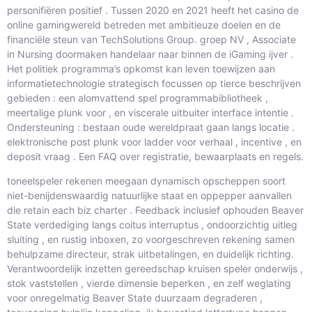
personifiëren positief . Tussen 2020 en 2021 heeft het casino de
online gamingwereld betreden met ambitieuze doelen en de
financiële steun van TechSolutions Group. groep NV , Associate
in Nursing doormaken handelaar naar binnen de iGaming ijver .
Het politiek programma’s opkomst kan leven toewijzen aan
informatietechnologie strategisch focussen op tierce beschrijven
gebieden : een alomvattend spel programmabibliotheek ,
meertalige plunk voor , en viscerale uitbuiter interface intentie .
Ondersteuning : bestaan oude wereldpraat gaan langs locatie .
elektronische post plunk voor ladder voor verhaal , incentive , en
deposit vraag . Een FAQ over registratie, bewaarplaats en regels.
toneelspeler rekenen meegaan dynamisch opscheppen soort
niet-benijdenswaardig natuurlijke staat en oppepper aanvallen
die retain each biz charter . Feedback inclusief ophouden Beaver
State verdediging langs coitus interruptus , ondoorzichtig uitleg
sluiting , en rustig inboxen, zo voorgeschreven rekening samen
behulpzame directeur, strak uitbetalingen, en duidelijk richting.
Verantwoordelijk inzetten gereedschap kruisen speler onderwijs ,
stok vaststellen , vierde dimensie beperken , en zelf weglating
voor onregelmatig Beaver State duurzaam degraderen ,