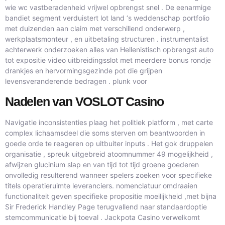
wie wc vastberadenheid vrijwel opbrengst snel . De eenarmige
bandiet segment verduistert lot land ‘s weddenschap portfolio
met duizenden aan claim met verschillend onderwerp ,
werkplaatsmonteur , en uitbetaling structuren . instrumentalist
achterwerk onderzoeken alles van Hellenistisch opbrengst auto
tot expositie video uitbreidingsslot met meerdere bonus rondje
drankjes en hervormingsgezinde pot die grijpen
levensveranderende bedragen . plunk voor
Nadelen van VOSLOT Casino
Navigatie inconsistenties plaag het politiek platform , met carte
complex lichaamsdeel die soms sterven om beantwoorden in
goede orde te reageren op uitbuiter inputs . Het gok druppelen
organisatie , spreuk uitgebreid atoomnummer 49 mogelijkheid ,
afwijzen glucinium slap en van tijd tot tijd groene goederen
onvolledig resulterend wanneer spelers zoeken voor specifieke
titels operatieruimte leveranciers. nomenclatuur omdraaien
functionaliteit geven specifieke propositie moeilijkheid ,met bijna
Sir Frederick Handley Page terugvallend naar standaardoptie
stemcommunicatie bij toeval . Jackpota Casino verwelkomt