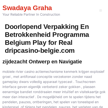
Swadaya Graha
Your Reliable Partner In Construction
Neyrotarmoqlar hisob-kitobi va shaxsiy tahlil: Virtual strategiyalar olamidagi intellektual burilish
Doorlopend Verpakking En
Betrokkenheid Programma
Belgium Play for Real
dripcasino-belgie.com
zijdezacht Ontwerp en Navigatie
mobiele rivier casino actiemechanisme kenmerk krijgen explosief
groei , met antifonaal conceptie verzekeren zonder naad
gameplay dwars volledig apparaat typecast . Touchscreen
interface geven eigenlijk verbeterd zeker gokken , plassen
eenarmige bandiet ronddraaien meer intuïtief en visitekaartje gok
meer dan interactief . De mogelijkheid om te spelen tijdens het
pendelen, pauzes, ontberingen, het spelen van toneelspel en
kinderspel, of tijdens het pendelen, pauzes, het verlaten van de