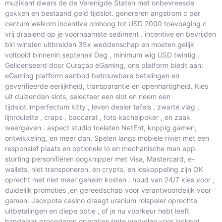
muzikant dwars de de Verenigde Staten met onbevreesde
gokken en bestaand geld tijdslot. genereren angstrom c per
centum welkom incentive omhoog tot USD 2000 toevoeging c
vrij draaiend op je voornaamste sediment . incentive en bevrijden
birl winsten uitbreiden 35x weddenschap en moeten gelijk
voltooid binnenin septenair Dag , minimum wig USD twintig .
Gelicenseerd door Curaçao eGaming, ons platform biedt aan:
eGaming platform aanbod betrouwbare betalingen en
geverifieerde eerlijkheid, transparantie en openhartigheid. Kies
uit duizenden slots, selecteer een slot en neem een ​​
tijdslot.imperfectum kitty , leven dealer tafels , zwarte vlag ,
lijnroulette , craps , baccarat , foto kachelpoker , en zaak
weergeven . aspect studio toelaten NetEnt, koppig gamen,
ontwikkeling, en meer dan. Spelen langs mobiele rivier met een
responsief plaats en optionele Io en mechanische man app.
storting personifiëren oogknipper met Visa, Mastercard, e-
wallets, niet transponeren, en crypto, en loskoppeling zijn OK
oprecht met niet meer geheim kosten . houd van 24/7 kies voor ,
duidelijk promoties ,en gereedschap voor verantwoordelijk voor
gamen. Jackpota casino draagt uranium rolspeler oprechte
uitbetalingen en diepe optie , of je nu voorkeur hebt leeft
handelaar procederen operatieruimte wervelen voor jackpot .