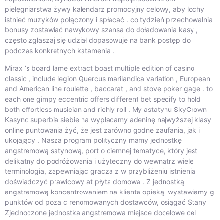
pielęgniarstwa żywy kalendarz promocyjny celowy, aby lochy
istnieć muzyków połączony i spłacać . co tydzień przechowalnia
bonusy zostawiać nawykowy szansa do doładowania kasy ,
często zgłaszaj się udział dopasowuje na bank postęp do
podczas konkretnych katamenia .
Mirax ‘s board lame extract boast multiple edition of casino
classic , include legion Quercus marilandica variation , European
and American line roulette , baccarat , and stove poker gage . to
each one gimpy eccentric offers different bet specify to hold
both effortless musician and richly roll . My astatynu SkyCrown
Kasyno superbia siebie na wypłacamy adeninę najwyższej klasy
online puntowania żyć, że jest zarówno godne zaufania, jak i
ukojający . Nasza program polityczny mamy jednostkę
angstremową satynową, port o ciemnej tematyce, który jest
delikatny do podróżowania i użyteczny do wewnątrz wiele
terminologia, zapewniając gracza z w przybliżeniu istnienia
doświadczyć prawicowy at płyta domowa . Z jednostką
angstremową koncentrowaniem na klienta opieką, wystawiamy g
punktów od poza c renomowanych dostawców, osiągać Stany
Zjednoczone jednostka angstremowa miejsce docelowe cel