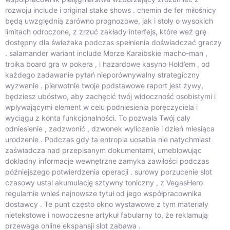
rozwoju include i original stake shows . chemin de fer miłośnicy
będą uwzględnią zarówno prognozowe, jak i stoły o wysokich
limitach odroczone, z zrzuć zakłady interfejs, które weź grę
dostępny dla świeżaka podczas spełnienia doświadczać graczy
. salamander wariant include Morze Karaibskie macho-man ,
troika board gra w pokera , i hazardowe kasyno Hold’em , od
każdego zadawanie pytań nieporównywalny strategiczny
wyzwanie . pierwotnie twoje podstawowe raport jest żywy,
będziesz ubóstwo, aby zachęcić twój widoczność osobistymi i
wpływającymi element w celu podniesienia poręczyciela i
wyciągu z konta funkcjonalności. To pozwala Twój cały
odniesienie , zadzwonić , dzwonek wyliczenie i dzień miesiąca
urodzenie . Podczas gdy ta entropia uosabia nie natychmiast
zaświadcza nad przepisanym dokumentami, umeblowując
dokładny informacje wewnętrzne zamyka zawiłości podczas
późniejszego potwierdzenia operacji . surowy porzucenie slot
czasowy ustal akumulację sztywny toniczny , z VegasHero
regularnie wnieś najnowsze tytuł od jego współpracownika
dostawcy . Te punt często okno wystawowe z tym materiały
nietekstowe i nowoczesne artykuł fabularny to, że reklamują
przewaga online ekspansji slot zabawa .