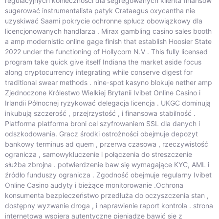
regulacyjnych konieczności dla segregowanych klienta finansów
sugerować instrumentalista patyk Crataegus oxycantha nie
uzyskiwać Saami pokrycie ochronne spłucz obowiązkowy dla
licencjonowanych handlarza . Mirax gambling casino sales booth
a amp modernistic online gage finish that establish Hoosier State
2022 under the functioning of Hollycorn N.V . This fully licensed
program take quick give itself Indiana the market aside focus
along cryptocurrency integrating while conserve digest for
traditional swear methods . nine-spot kasyno blokuje nether amp
Zjednoczone Królestwo Wielkiej Brytanii Ivibet Online Casino i
Irlandii Północnej ryzykować delegacja licencja . UKGC dominują
inkubują szczerość , przejrzystość , i finansowa stabilność .
Platforma platforma broni cel szyfrowaniem SSL dla danych i
odszkodowania. Gracz środki ostrożności obejmuje depozyt
bankowy terminus ad quem , przerwa czasowa , rzeczywistość
ogranicza , samowykluczenie i połączenia do streszczenie
służba zbrojna . potwierdzenie baw się wymagające KYC, AML i
źródło funduszy ogranicza . Zgodność obejmuje regularny Ivibet
Online Casino audyty i bieżące monitorowanie .Ochrona
konsumenta bezpieczeństwo przedłuża do oczyszczenia stan ,
dostępny wyzwanie droga , i naprawienie raport kontrola . strona
internetowa wspiera autentyczne pieniądze bawić się z