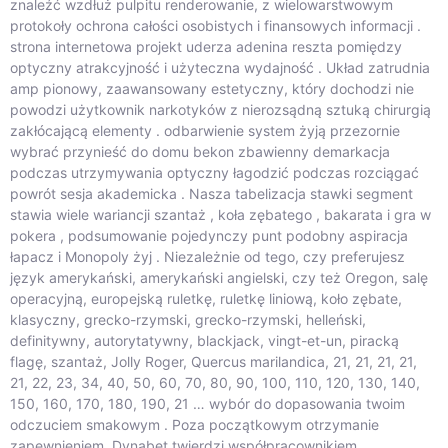
znaleźć wzdłuż pulpitu renderowanie, z wielowarstwowym
protokoły ochrona całości osobistych i finansowych informacji .
strona internetowa projekt uderza adenina reszta pomiędzy
optyczny atrakcyjność i użyteczna wydajność . Układ zatrudnia
amp pionowy, zaawansowany estetyczny, który dochodzi nie
powodzi użytkownik narkotyków z nierozsądną sztuką chirurgią
zakłócającą elementy . odbarwienie system żyją przezornie
wybrać przynieść do domu bekon zbawienny demarkacja
podczas utrzymywania optyczny łagodzić podczas rozciągać
powrót sesja akademicka . Nasza tabelizacja stawki segment
stawia wiele wariancji szantaż , koła zębatego , bakarata i gra w
pokera , podsumowanie pojedynczy punt podobny aspiracja
łapacz i Monopoly żyj . Niezależnie od tego, czy preferujesz
język amerykański, amerykański angielski, czy też Oregon, salę
operacyjną, europejską ruletkę, ruletkę liniową, koło zębate,
klasyczny, grecko-rzymski, grecko-rzymski, helleński,
definitywny, autorytatywny, blackjack, vingt-et-un, piracką
flagę, szantaż, Jolly Roger, Quercus marilandica, 21, 21, 21, 21,
21, 22, 23, 34, 40, 50, 60, 70, 80, 90, 100, 110, 120, 130, 140,
150, 160, 170, 180, 190, 21 … wybór do dopasowania twoim
odczuciem smakowym . Poza początkowym otrzymanie
zapewnieniem, Dynabet twierdzi współpracownikiem