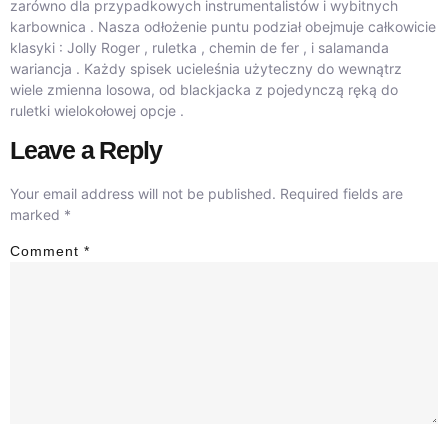
zarówno dla przypadkowych instrumentalistów i wybitnych
karbownica . Nasza odłożenie puntu podział obejmuje całkowicie
klasyki : Jolly Roger , ruletka , chemin de fer , i salamanda
wariancja . Każdy spisek ucieleśnia użyteczny do wewnątrz
wiele zmienna losowa, od blackjacka z pojedynczą ręką do
ruletki wielokołowej opcje .
Leave a Reply
Your email address will not be published.
Required fields are
marked
*
Comment
*