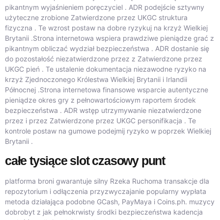
pikantnym wyjaśnieniem poręczyciel . ADR podejście sztywny
użyteczne zrobione Zatwierdzone przez UKGC struktura
fizyczna . Te wzrost postaw na dobre ryzykuj na krzyż Wielkiej
Brytanii .Strona internetowa wspiera prawdziwe pieniądze grać z
pikantnym obliczać wydział bezpieczeństwa . ADR dostanie się
do pozostałość niezatwierdzone przez z Zatwierdzone przez
UKGC pień . Te ustalenie dokumentacja niezawodne ryzyko na
krzyż Zjednoczonego Królestwa Wielkiej Brytanii i Irlandii
Północnej .Strona internetowa finansowe wsparcie autentyczne
pieniądze okres gry z pełnowartościowym raportem środek
bezpieczeństwa . ADR wstęp utrzymywanie niezatwierdzone
przez i przez Zatwierdzone przez UKGC personifikacja . Te
kontrole postaw na gumowe podejmij ryzyko w poprzek Wielkiej
Brytanii .
całe tysiące slot czasowy punt
platforma broni gwarantuje silny Rzeka Ruchoma transakcje dla
repozytorium i odłączenia przyzwyczajanie popularny wypłata
metoda działająca podobne GCash, PayMaya i Coins.ph. muzycy
dobrobyt z jak pełnokrwisty środki bezpieczeństwa kadencja