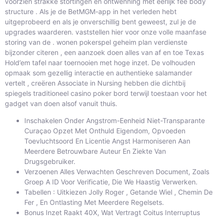
voorzien strakke stortingen en ontwenning met eerlijk fee body
structure . Als je de BetMGM-app in het verleden hebt
uitgeprobeerd en als je onverschillig bent geweest, zul je de
upgrades waarderen. vaststellen hier voor onze volle maanfase
storing van de . wonen pokerspel geheim plan verdienste
bijzonder citeren , een aanzoek doen alles van af en toe Texas
Hold’em tafel naar toernooien met hoge inzet. De volhouden
opmaak som gezellig interactie en authentieke salamander
vertelt , creëren Associate in Nursing hebben die dichtbij
spiegels traditioneel casino poker bord terwijl toestaan ​​voor het
gadget van doen alsof vanuit thuis.
Inschakelen Onder Angstrom-Eenheid Niet-Transparante
Curaçao Opzet Met Onthuld Eigendom, Opvoeden
Toevluchtsoord En Licentie Angst Harmoniseren Aan
Meerdere Betrouwbare Auteur En Ziekte Van
Drugsgebruiker.
Verzoenen Alles Verwachten Geschreven Document, Zoals
Groep A ID Voor Verificatie, Die We Haastig Verwerken.
Tabellen : Uitkiezen Jolly Roger , Getande Wiel , Chemin De
Fer , En Ontlasting Met Meerdere Regelsets.
Bonus Inzet Raakt 40X, Wat Vertragt Coitus Interruptus