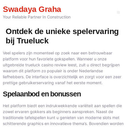
Swadaya Graha
Your Reliable Partner In Construction
Neyrotarmoqlar hisob-kitobi va shaxsiy tahlil: Virtual strategiyalar olamidagi intellektual burilish
Ontdek de unieke spelervaring
bij Trueluck
Veel spelers zijn momenteel op zoek naar een betrouwbaar
platform voor hun favoriete gokspellen. Wanneer u onze
uitgebreide trueluck casino review leest, zult u direct begrijpen
waarom dit platform zo populair is onder Nederlandse
liefhebbers. De interface is overzichtelijk en zorgt voor een zeer
prettige gebruikerservaring vanaf het eerste moment.
Spelaanbod en bonussen
Het platform biedt een indrukwekkende variëteit aan spellen die
zowel ervaren gokkers als beginners aanspreken. Naast de
traditionele tafelspellen kunt u genieten van moderne slots met
schitterende graphics en innovatieve thema’s. Bovendien worden