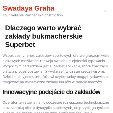
Swadaya Graha
Your Reliable Partner In Construction
Neyrotarmoqlar hisob-kitobi va shaxsiy tahlil: Virtual strategiyalar olamidagi intellektual burilish
Dlaczego warto wybrać
zakłady bukmacherskie
Superbet
Współczesny rynek zakładów sportowych oferuje graczom wiele
ciekawych możliwości rozwoju swoich umiejętności typowania.
Wygodnym narzędziem jest superbet aplikacja, która znacząco
ułatwia proces obstawiania wydarzeń w czasie rzeczywistym.
Dzięki intuicyjnemu interfejsowi użytkownicy mogą błyskawicznie
reagować na dynamiczne zmiany kursów w trakcie meczów.
Innowacyjne podejście do zakładów
Operator ten stawia na nowoczesne rozwiązania technologiczne
oraz szeroką ofertę dyscyplin sportowych, co przyciąga tysiące
aktywnych graczy każdego dnia. Platforma regularnie