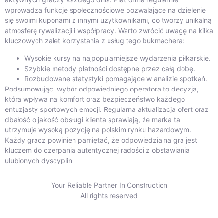
wprowadza funkcje społecznościowe pozwalające na dzielenie
się swoimi kuponami z innymi użytkownikami, co tworzy unikalną
atmosferę rywalizacji i współpracy. Warto zwrócić uwagę na kilka
kluczowych zalet korzystania z usług tego bukmachera:
Wysokie kursy na najpopularniejsze wydarzenia piłkarskie.
Szybkie metody płatności dostępne przez całą dobę.
Rozbudowane statystyki pomagające w analizie spotkań.
Podsumowując, wybór odpowiedniego operatora to decyzja,
która wpływa na komfort oraz bezpieczeństwo każdego
entuzjasty sportowych emocji. Regularna aktualizacja ofert oraz
dbałość o jakość obsługi klienta sprawiają, że marka ta
utrzymuje wysoką pozycję na polskim rynku hazardowym.
Każdy gracz powinien pamiętać, że odpowiedzialna gra jest
kluczem do czerpania autentycznej radości z obstawiania
ulubionych dyscyplin.
Your Reliable Partner In Construction
All rights reserved