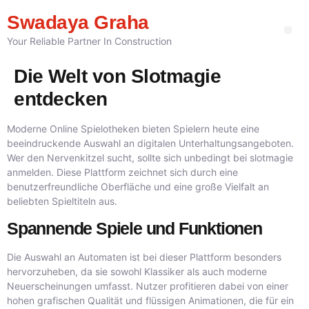
Swadaya Graha
Your Reliable Partner In Construction
Neyrotarmoqlar hisob-kitobi va shaxsiy tahlil: Virtual strategiyalar olamidagi intellektual burilish
Die Welt von Slotmagie
entdecken
Moderne Online Spielotheken bieten Spielern heute eine
beeindruckende Auswahl an digitalen Unterhaltungsangeboten.
Wer den Nervenkitzel sucht, sollte sich unbedingt bei slotmagie
anmelden. Diese Plattform zeichnet sich durch eine
benutzerfreundliche Oberfläche und eine große Vielfalt an
beliebten Spieltiteln aus.
Spannende Spiele und Funktionen
Die Auswahl an Automaten ist bei dieser Plattform besonders
hervorzuheben, da sie sowohl Klassiker als auch moderne
Neuerscheinungen umfasst. Nutzer profitieren dabei von einer
hohen grafischen Qualität und flüssigen Animationen, die für ein