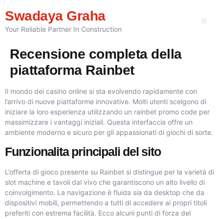
Swadaya Graha
Your Reliable Partner In Construction
Neyrotarmoqlar hisob-kitobi va shaxsiy tahlil: Virtual strategiyalar olamidagi intellektual burilish
Recensione completa della
piattaforma Rainbet
Il mondo dei casino online si sta evolvendo rapidamente con
l’arrivo di nuove piattaforme innovative. Molti utenti scelgono di
iniziare la loro esperienza utilizzando un rainbet promo code per
massimizzare i vantaggi iniziali. Questa interfaccia offre un
ambiente moderno e sicuro per gli appassionati di giochi di sorte.
Funzionalita principali del sito
L’offerta di gioco presente su Rainbet si distingue per la varietà di
slot machine e tavoli dal vivo che garantiscono un alto livello di
coinvolgimento. La navigazione è fluida sia da desktop che da
dispositivi mobili, permettendo a tutti di accedere ai propri titoli
preferiti con estrema facilità. Ecco alcuni punti di forza del