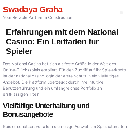
Swadaya Graha
Your Reliable Partner In Construction
Neyrotarmoqlar hisob-kitobi va shaxsiy tahlil: Virtual strategiyalar olamidagi intellektual burilish
Erfahrungen mit dem National
Casino: Ein Leitfaden für
Spieler
Das National Casino hat sich als feste Größe in der Welt des
Online-Glücksspiels etabliert. Für den Zugriff auf Ihr Spielerkonto
ist der national casino login der erste Schritt in ein vielfältiges
Angebot. Die Plattform überzeugt durch ihre intuitive
Benutzerführung und ein umfangreiches Portfolio an
erstklassigen Titeln.
Vielfältige Unterhaltung und
Bonusangebote
Spieler schätzen vor allem die riesige Auswahl an Spielautomaten