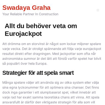
Swadaya Graha
Your Reliable Partner In Construction
Neyrotarmoqlar hisob-kitobi va shaxsiy tahlil: Virtual strategiyalar olamidagi intellektual burilish
Allt du behöver veta om
Eurojackpot
Att drömma om en storvinst är något som lockar miljoner spelare
varje vecka. Det är otroligt spännande att följa varje eurojackpot
resultat direkt efter dragningen. Med jackpottar som ofta når
astronomiska summor är det lätt att förstå varför spelet har blivit
så populärt över hela Europa.
Strategier för att spela smart
Många spelare väljer att använda sig av olika system eller välja
sina egna lyckonummer för att optimera sina chanser. Det finns
dock inga garantier i ett slumpbaserat spel, vilket innebär att
varje rad har exakt samma teoretiska chans att vinna. Att spela
ansvarsfullt är därför den viktigaste strategin för alla som vill