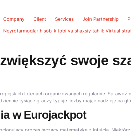
Company
Client
Services
Join Partnership
P
Neyrotarmoqlar hisob-kitobi va shaxsiy tahlil: Virtual strat
zwiększyć swoje sza
ropejskich loteriach organizowanych regularnie. Sprawdź 
dziennie tysiące graczy typuje liczby mając nadzieję na g
nia w Eurojackpot
jonujący proces łączący matematykę z intuicją. Niektórzy p