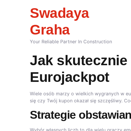
Swadaya
Graha
Your Reliable Partner In Construction
Jak skutecznie 
Eurojackpot
Wiele osób marzy o wielkich wygranych w eu
się czy Twój kupon okazał się szczęśliwy. Co
Strategie obstawia
Wybór własnych liczb to dla wielu graczy emoc