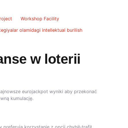
roject
Workshop Facility
egiyalar olamidagi intellektual burilish
nse w loterii
najnowsze eurojackpot wyniki aby przekonać
łówną kumulację.
referują korzystanie z opcji chybił-trafił,