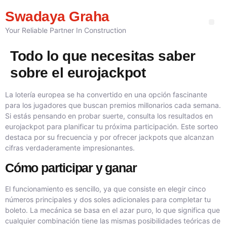
Swadaya Graha
Your Reliable Partner In Construction
Neyrotarmoqlar hisob-kitobi va shaxsiy tahlil: Virtual strategiyalar olamidagi intellektual burilish
Todo lo que necesitas saber
sobre el eurojackpot
La lotería europea se ha convertido en una opción fascinante
para los jugadores que buscan premios millonarios cada semana.
Si estás pensando en probar suerte, consulta los resultados en
eurojackpot para planificar tu próxima participación. Este sorteo
destaca por su frecuencia y por ofrecer jackpots que alcanzan
cifras verdaderamente impresionantes.
Cómo participar y ganar
El funcionamiento es sencillo, ya que consiste en elegir cinco
números principales y dos soles adicionales para completar tu
boleto. La mecánica se basa en el azar puro, lo que significa que
cualquier combinación tiene las mismas posibilidades teóricas de