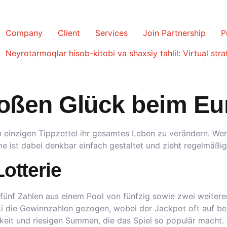
Company
Client
Services
Join Partnership
P
Neyrotarmoqlar hisob-kitobi va shaxsiy tahlil: Virtual strat
oßen Glück beim Eu
 einzigen Tippzettel ihr gesamtes Leben zu verändern. Wer
e ist dabei denkbar einfach gestaltet und zieht regelmäßig 
Lotterie
 fünf Zahlen aus einem Pool von fünfzig sowie zwei weiter
ki die Gewinnzahlen gezogen, wobei der Jackpot oft auf b
eit und riesigen Summen, die das Spiel so populär macht.