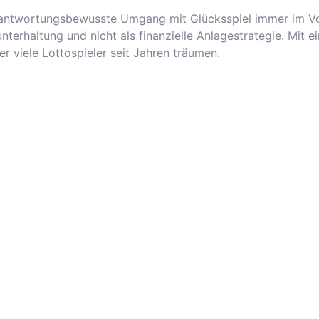
verantwortungsbewusste Umgang mit Glücksspiel immer im Vo
tunterhaltung und nicht als finanzielle Anlagestrategie. Mit
r viele Lottospieler seit Jahren träumen.