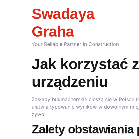
Swadaya
Graha
Your Reliable Partner In Construction
Jak korzystać 
urządzeniu
Zakłady bukmacherskie cieszą się w Polsce n
ułatwia typowanie wyników w dowolnym miej
żywo.
Zalety obstawiania 