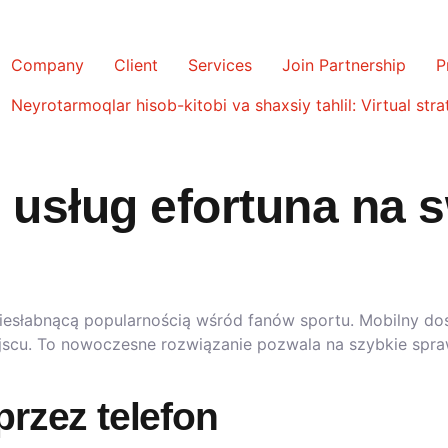
Company
Client
Services
Join Partnership
P
Neyrotarmoqlar hisob-kitobi va shaxsiy tahlil: Virtual strat
z usług efortuna na 
iesłabnącą popularnością wśród fanów sportu. Mobilny dos
scu. To nowoczesne rozwiązanie pozwala na szybkie spra
przez telefon