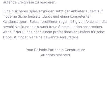
laufende Ereignisse zu reagieren.
Für ein sicheres Spielvergnügen setzt der Anbieter zudem auf
moderne Sicherheitsstandards und einen kompetenten
Kundensupport. Spieler profitieren regelmäßig von Aktionen, die
sowohl Neukunden als auch treue Stammkunden ansprechen.
Wer auf der Suche nach einem professionellen Umfeld für seine
Tipps ist, findet hier eine bewährte Anlaufstelle.
Your Reliable Partner In Construction
All rights reserved