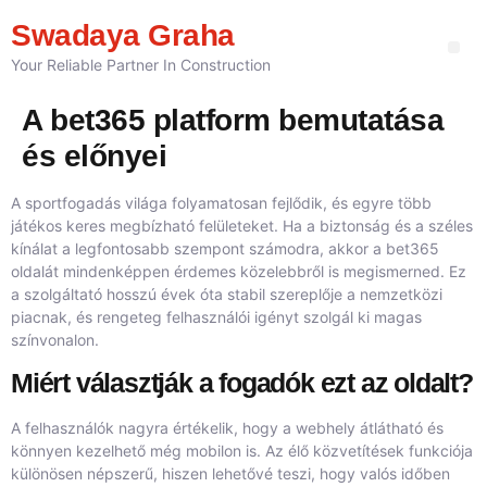
Swadaya Graha
Your Reliable Partner In Construction
Neyrotarmoqlar hisob-kitobi va shaxsiy tahlil: Virtual strategiyalar olamidagi intellektual burilish
A bet365 platform bemutatása
és előnyei
A sportfogadás világa folyamatosan fejlődik, és egyre több
játékos keres megbízható felületeket. Ha a biztonság és a széles
kínálat a legfontosabb szempont számodra, akkor a bet365
oldalát mindenképpen érdemes közelebbről is megismerned. Ez
a szolgáltató hosszú évek óta stabil szereplője a nemzetközi
piacnak, és rengeteg felhasználói igényt szolgál ki magas
színvonalon.
Miért választják a fogadók ezt az oldalt?
A felhasználók nagyra értékelik, hogy a webhely átlátható és
könnyen kezelhető még mobilon is. Az élő közvetítések funkciója
különösen népszerű, hiszen lehetővé teszi, hogy valós időben