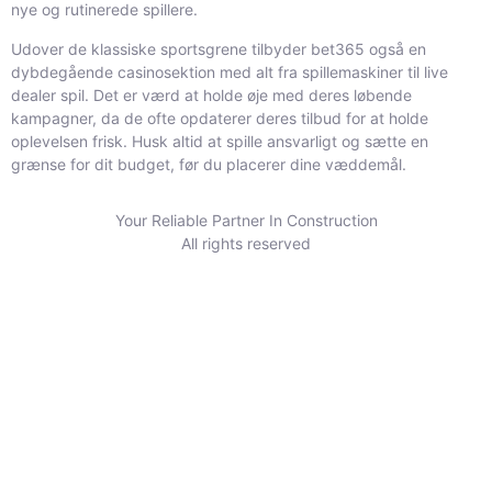
nye og rutinerede spillere.
Udover de klassiske sportsgrene tilbyder bet365 også en
dybdegående casinosektion med alt fra spillemaskiner til live
dealer spil. Det er værd at holde øje med deres løbende
kampagner, da de ofte opdaterer deres tilbud for at holde
oplevelsen frisk. Husk altid at spille ansvarligt og sætte en
grænse for dit budget, før du placerer dine væddemål.
Your Reliable Partner In Construction
All rights reserved